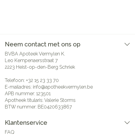
Neem contact met ons op
BVBA Apoteek Vermylen K.
Leo Kempenaersstraat 7
2223
Heist-op-den-Berg Schriek
Telefoon:
+32 15 23 33 70
E-mailadres:
info@
apotheekvermylen.be
APB nummer:
123501
Apotheek titularis:
Valerie Storms
BTW nummer:
BE0420633867
Klantenservice
FAQ