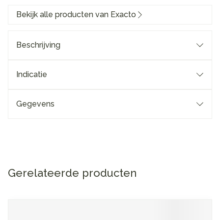
Bekijk alle producten van Exacto
Beschrijving
Indicatie
Gegevens
Gerelateerde producten
Navigeren door de elementen van de carrousel is mogelijk me
Druk om carrousel over te slaan
Druk op om naar carrouselnavigatie te gaan