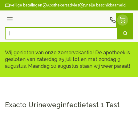
Ga naar de inhoud
Veilige betalingen
Apothekersadvies
Snelle beschikbaarheid
Menu
Zoek
Product, merk, categorie...
Wij genieten van onze zomervakantie! De apotheek is
gesloten van zaterdag 25 juli tot en met zondag 9
augustus. Maandag 10 augustus staan wij weer paraat!
Exacto Urineweginfectietest 1 Test