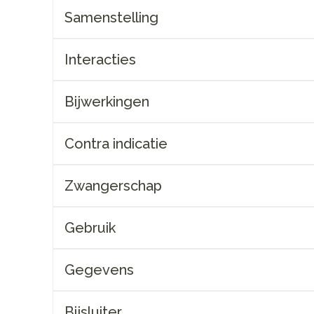
Nagelbijten
Overige diabetes producten
Zonnebank
Accessoire
Samenstelling
Nagelversterkend
Naalden voor
Voorbereidi
elsel
Hormonaal stelsel
Gynaecolog
doorn
insulinespuiten
Toon meer
Toon meer
Interacties
Toon meer
richten
Zenuwstelsel
Slapelooshe
Bijwerkingen
en stress
r mannen
uiten
Make-up
Sondes, baxters en
Seksualitei
Bandages e
catheters
hygiene
- orthopedi
Contra indicatie
Immuniteit
verbanden
Allergie
rging
Make-up penselen en
Sondes
Condooms 
gebruiksvoorwerpen
injectie
Buik
anticoncept
Zwangerschap
Accessoires voor sondes
Eyeliner - oogpotlood
ging
Acne
Oor
Arm
Intiem welzi
Baxters
Mascara
sulinepen -
Gebruik
Elleboog
Intieme ver
Catheters
Oogschaduw
Enkel en vo
Afslanken
Homeopath
Massage
Toon meer
Gegevens
Toon meer
Toon meer
Bijsluiter