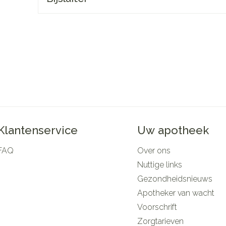
Mondmaskers
rging
Supplementen
Insectenwe
middelen
ssen
 -
d
d
Klantenservice
Uw apotheek
FAQ
Over ons
Zelfbruiner
Scheren
Nuttige links
Gezondheidsnieuws
Apotheker van wacht
Voorschrift
Zorgtarieven