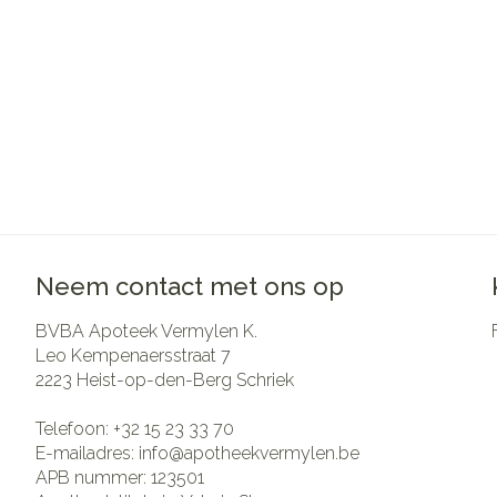
Pillendozen en
Gezichtsverzo
accessoires
Pigmentstoorni
Gevoelige huid
geïrriteerde hui
Gemengde hui
Doffe huid
Toon meer
Neem contact met ons op
BVBA Apoteek Vermylen K.
Snurken
Leo Kempenaersstraat 7
2223
Heist-op-den-Berg Schriek
Telefoon:
+32 15 23 33 70
E-mailadres:
info@
apotheekvermylen.be
APB nummer:
123501