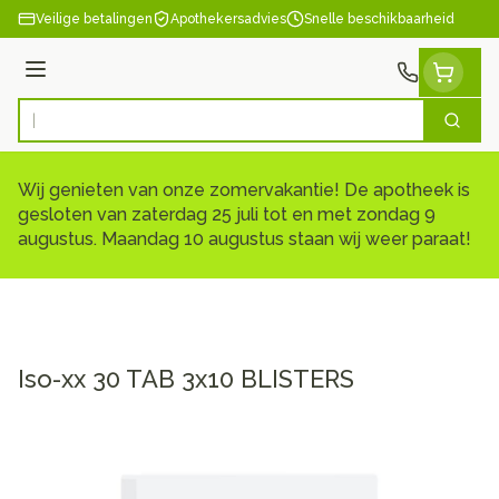
Ga naar de inhoud
Veilige betalingen
Apothekersadvies
Snelle beschikbaarheid
Menu
Zoek
Product, merk, categorie...
Wij genieten van onze zomervakantie! De apotheek is
gesloten van zaterdag 25 juli tot en met zondag 9
augustus. Maandag 10 augustus staan wij weer paraat!
Iso-xx 30 TAB 3x10 BLISTERS