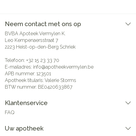
Neem contact met ons op
BVBA Apoteek Vermylen K.
Leo Kempenaersstraat 7
2223
Heist-op-den-Berg Schriek
Telefoon:
+32 15 23 33 70
E-mailadres:
info@
apotheekvermylen.be
APB nummer:
123501
Apotheek titularis:
Valerie Storms
BTW nummer:
BE0420633867
Klantenservice
FAQ
Uw apotheek