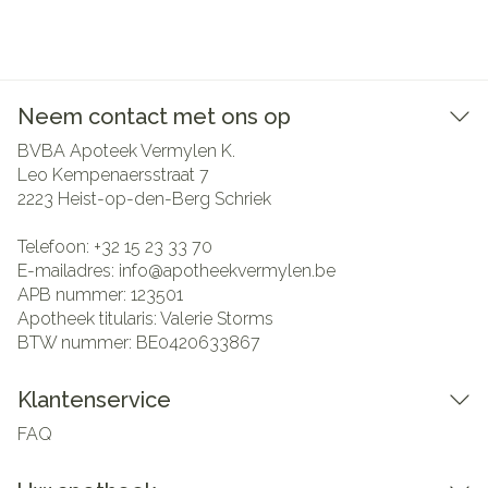
Neem contact met ons op
BVBA Apoteek Vermylen K.
Leo Kempenaersstraat 7
2223
Heist-op-den-Berg Schriek
Telefoon:
+32 15 23 33 70
E-mailadres:
info@
apotheekvermylen.be
APB nummer:
123501
Apotheek titularis:
Valerie Storms
BTW nummer:
BE0420633867
Klantenservice
FAQ