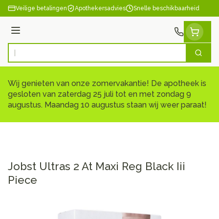
Ga naar de inhoud
Veilige betalingen
Apothekersadvies
Snelle beschikbaarheid
Menu
Zoek
Product, merk, categorie...
Wij genieten van onze zomervakantie! De apotheek is
gesloten van zaterdag 25 juli tot en met zondag 9
augustus. Maandag 10 augustus staan wij weer paraat!
Jobst Ultras 2 At Maxi Reg Black Iii
Piece