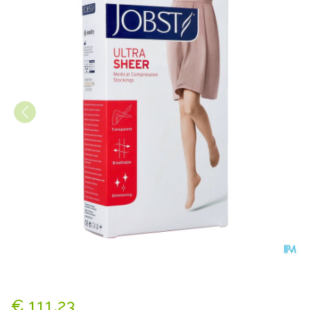
Jobst Ultras 2 At Maxi Reg Bla
€ 111,23