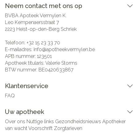
Neem contact met ons op
BVBA Apoteek Vermylen K.
Leo Kempenaersstraat 7
2223
Heist-op-den-Berg Schriek
Telefoon:
+32 15 23 33 70
E-mailadres:
info@
apotheekvermylen.be
APB nummer:
123501
Apotheek titularis:
Valerie Storms
BTW nummer:
BE0420633867
Klantenservice
FAQ
Uw apotheek
Over ons
Nuttige links
Gezondheidsnieuws
Apotheker
van wacht
Voorschrift
Zorgtarieven