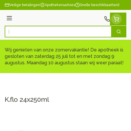
Ga naar de inhoud
Veilige betalingen
Apothekersadvies
Snelle beschikbaarheid
Menu
Zoek
Product, merk, categorie...
Wij genieten van onze zomervakantie! De apotheek is
gesloten van zaterdag 25 juli tot en met zondag 9
augustus. Maandag 10 augustus staan wij weer paraat!
K.flo 24x250ml