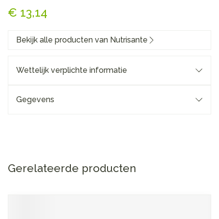
€ 13,14
Bekijk alle producten van Nutrisante
Wettelijk verplichte informatie
Gegevens
Gerelateerde producten
Navigeren door de elementen van de carrousel is mogelijk me
Druk om carrousel over te slaan
Druk op om naar carrouselnavigatie te gaan