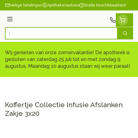
Ga naar de inhoud
Veilige betalingen
Apothekersadvies
Snelle beschikbaarheid
Menu
Zoek
Product, merk, categorie...
Wij genieten van onze zomervakantie! De apotheek is
gesloten van zaterdag 25 juli tot en met zondag 9
augustus. Maandag 10 augustus staan wij weer paraat!
Koffertje Collectie Infusie Afslanken
Zakje 3x20
Koffertje Collectie Infusie A