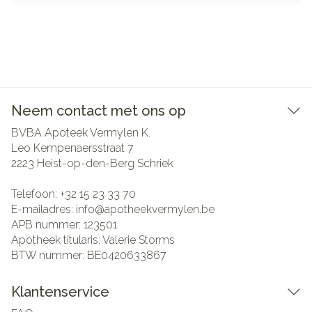
Neem contact met ons op
BVBA Apoteek Vermylen K.
Leo Kempenaersstraat 7
2223
Heist-op-den-Berg Schriek
Telefoon:
+32 15 23 33 70
E-mailadres:
info@
apotheekvermylen.be
APB nummer:
123501
Apotheek titularis:
Valerie Storms
BTW nummer:
BE0420633867
Klantenservice