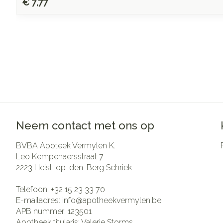
€ 7,77
Neem contact met ons op
BVBA Apoteek Vermylen K.
Leo Kempenaersstraat 7
2223
Heist-op-den-Berg Schriek
Telefoon:
+32 15 23 33 70
E-mailadres:
info@
apotheekvermylen.be
APB nummer:
123501
Apotheek titularis:
Valerie Storms