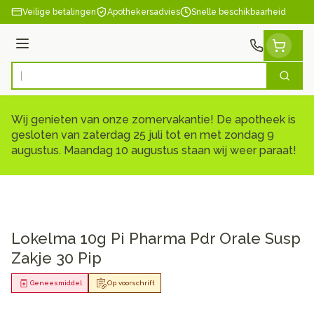
Ga naar de inhoud
Veilige betalingen
Apothekersadvies
Snelle beschikbaarheid
Menu
Zoek
Product, merk, categorie...
Wij genieten van onze zomervakantie! De apotheek is
gesloten van zaterdag 25 juli tot en met zondag 9
augustus. Maandag 10 augustus staan wij weer paraat!
Lokelma 10g Pi Pharma Pdr Orale Susp
Zakje 30 Pip
Geneesmiddel
Op voorschrift