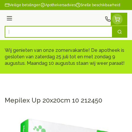
Ga naar de inhoud
Veilige betalingen
Apothekersadvies
Snelle beschikbaarheid
Menu
Zoek
Product, merk, categorie...
Wij genieten van onze zomervakantie! De apotheek is
gesloten van zaterdag 25 juli tot en met zondag 9
augustus. Maandag 10 augustus staan wij weer paraat!
Mepilex Up 20x20cm 10 212450