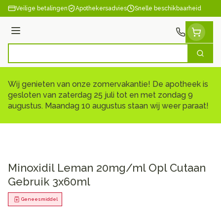
Ga naar de inhoud
Veilige betalingen
Apothekersadvies
Snelle beschikbaarheid
Menu
Zoek
Product, merk, categorie...
Wij genieten van onze zomervakantie! De apotheek is
gesloten van zaterdag 25 juli tot en met zondag 9
augustus. Maandag 10 augustus staan wij weer paraat!
Minoxidil Leman 20mg/ml Opl Cutaan
Gebruik 3x60ml
Geneesmiddel