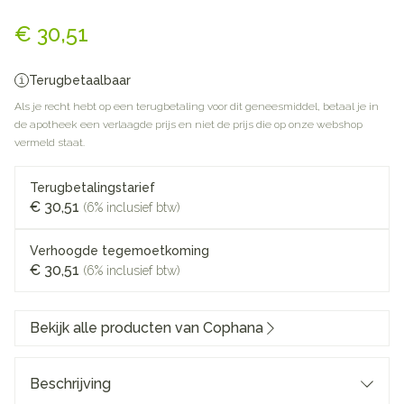
Minoxidil Leman 20mg/ml Op
€ 30,51
Terugbetaalbaar
Als je recht hebt op een terugbetaling voor dit geneesmiddel, betaal je in
de apotheek een verlaagde prijs en niet de prijs die op onze webshop
vermeld staat.
Terugbetalingstarief
€ 30,51
(6% inclusief btw)
Verhoogde tegemoetkoming
€ 30,51
(6% inclusief btw)
Bekijk alle producten van Cophana
Beschrijving