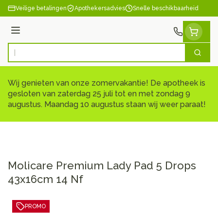
Ga naar de inhoud
Veilige betalingen
Apothekersadvies
Snelle beschikbaarheid
Menu
Zoek
Product, merk, categorie...
Wij genieten van onze zomervakantie! De apotheek is
gesloten van zaterdag 25 juli tot en met zondag 9
augustus. Maandag 10 augustus staan wij weer paraat!
Molicare Premium Lady Pad 5 Drops
43x16cm 14 Nf
PROMO