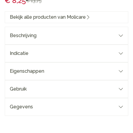
Promotie prijs
€ 8,25
Adviesprijs
€ 13,75
Bekijk alle producten van Molicare
Beschrijving
Indicatie
Eigenschappen
Gebruik
Gegevens