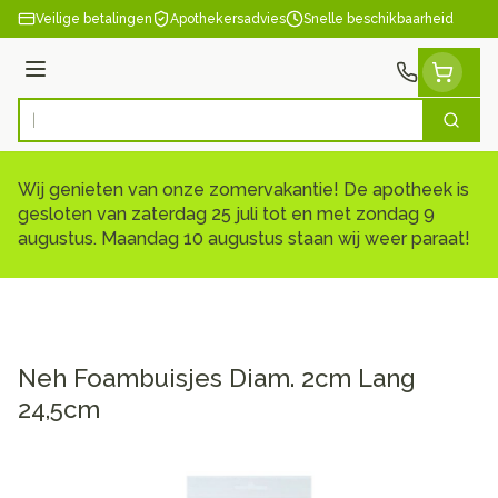
Ga naar de inhoud
Veilige betalingen
Apothekersadvies
Snelle beschikbaarheid
Menu
Zoek
Product, merk, categorie...
Wij genieten van onze zomervakantie! De apotheek is
gesloten van zaterdag 25 juli tot en met zondag 9
augustus. Maandag 10 augustus staan wij weer paraat!
Neh Foambuisjes Diam. 2cm Lang
24,5cm