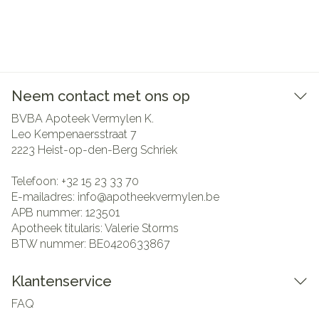
Neem contact met ons op
BVBA Apoteek Vermylen K.
Leo Kempenaersstraat 7
2223
Heist-op-den-Berg Schriek
Telefoon:
+32 15 23 33 70
E-mailadres:
info@
apotheekvermylen.be
APB nummer:
123501
Apotheek titularis:
Valerie Storms
BTW nummer:
BE0420633867
Klantenservice
FAQ