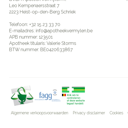
Leo Kempenaersstraat 7
2223
Heist-op-den-Berg Schriek
Telefoon:
+32 15 23 33 70
E-mailadres:
info@
apotheekvermylen.be
APB nummer:
123501
Apotheek titularis:
Valerie Storms
BTW nummer:
BE0420633867
Algemene verkoopsvoorwaarden
Privacy disclaimer
Cookies