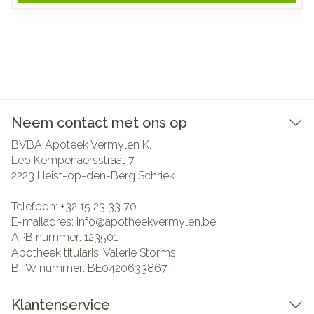
Neem contact met ons op
BVBA Apoteek Vermylen K.
Leo Kempenaersstraat 7
2223
Heist-op-den-Berg Schriek
Telefoon:
+32 15 23 33 70
E-mailadres:
info@
apotheekvermylen.be
APB nummer:
123501
Apotheek titularis:
Valerie Storms
BTW nummer:
BE0420633867
Klantenservice