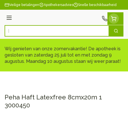
Ga naar de inhoud
Veilige betalingen
Apothekersadvies
Snelle beschikbaarheid
Menu
Zoek
Product, merk, categorie...
Wij genieten van onze zomervakantie! De apotheek is
gesloten van zaterdag 25 juli tot en met zondag 9
augustus. Maandag 10 augustus staan wij weer paraat!
Peha Haft Latexfree 8cmx20m 1
3000450