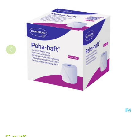
Peha Haft Latexfree 8cmx2