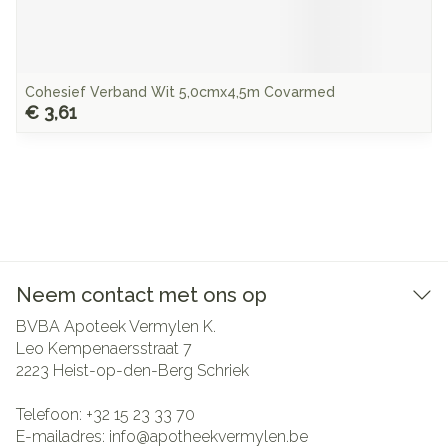
Cohesief Verband Wit 5,0cmx4,5m Covarmed
€ 3,61
Neem contact met ons op
BVBA Apoteek Vermylen K.
Leo Kempenaersstraat 7
2223
Heist-op-den-Berg Schriek
Telefoon:
+32 15 23 33 70
E-mailadres:
info@
apotheekvermylen.be