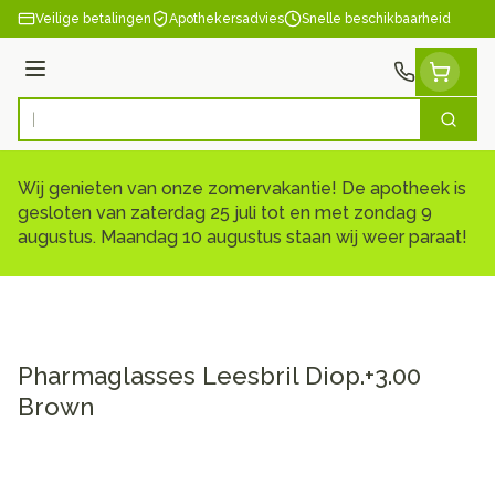
Ga naar de inhoud
Veilige betalingen
Apothekersadvies
Snelle beschikbaarheid
Menu
Zoek
Product, merk, categorie...
Wij genieten van onze zomervakantie! De apotheek is
gesloten van zaterdag 25 juli tot en met zondag 9
augustus. Maandag 10 augustus staan wij weer paraat!
Pharmaglasses Leesbril Diop.+3.00
Brown