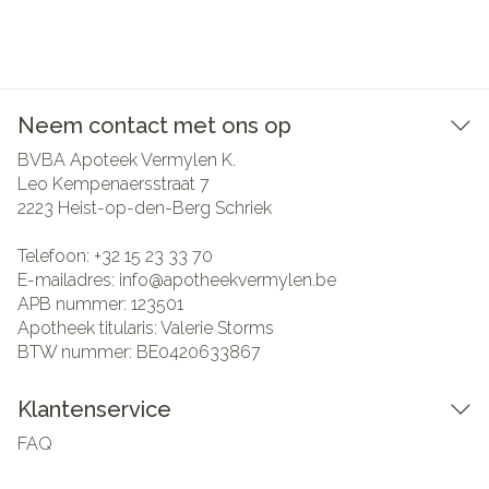
Neem contact met ons op
BVBA Apoteek Vermylen K.
Leo Kempenaersstraat 7
2223
Heist-op-den-Berg Schriek
Telefoon:
+32 15 23 33 70
E-mailadres:
info@
apotheekvermylen.be
APB nummer:
123501
Apotheek titularis:
Valerie Storms
BTW nummer:
BE0420633867
Klantenservice
FAQ