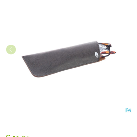
Pharmaglasses Leesbril Diop