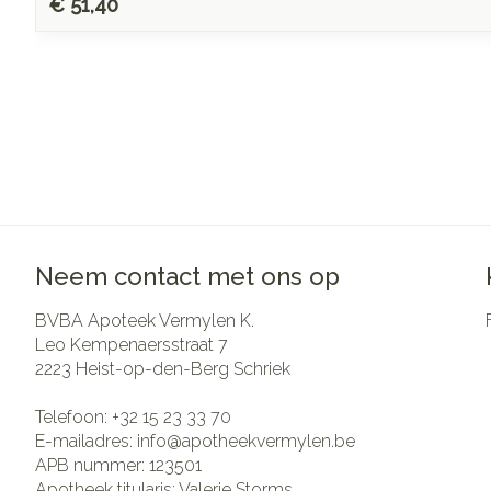
€ 51,40
Neem contact met ons op
BVBA Apoteek Vermylen K.
Leo Kempenaersstraat 7
2223
Heist-op-den-Berg Schriek
Telefoon:
+32 15 23 33 70
E-mailadres:
info@
apotheekvermylen.be
APB nummer:
123501
Apotheek titularis:
Valerie Storms