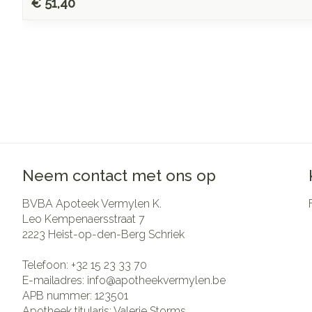
€ 51,40
Neem contact met ons op
BVBA Apoteek Vermylen K.
Leo Kempenaersstraat 7
2223
Heist-op-den-Berg Schriek
Telefoon:
+32 15 23 33 70
E-mailadres:
info@
apotheekvermylen.be
APB nummer:
123501
Apotheek titularis:
Valerie Storms