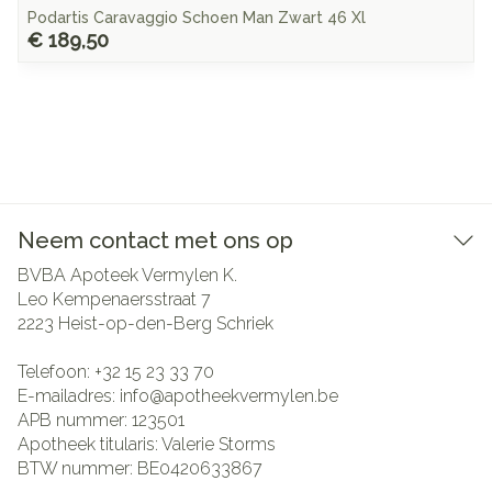
Podartis Caravaggio Schoen Man Zwart 46 Xl
€ 189,50
Neem contact met ons op
BVBA Apoteek Vermylen K.
Leo Kempenaersstraat 7
2223
Heist-op-den-Berg Schriek
Telefoon:
+32 15 23 33 70
E-mailadres:
info@
apotheekvermylen.be
APB nummer:
123501
Apotheek titularis:
Valerie Storms
BTW nummer:
BE0420633867