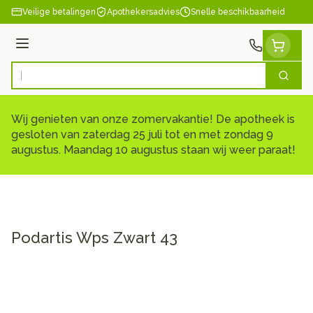
Ga naar de inhoud
Veilige betalingen
Apothekersadvies
Snelle beschikbaarheid
Menu
Zoek
Product, merk, categorie...
Wij genieten van onze zomervakantie! De apotheek is
gesloten van zaterdag 25 juli tot en met zondag 9
augustus. Maandag 10 augustus staan wij weer paraat!
Podartis Wps Zwart 43