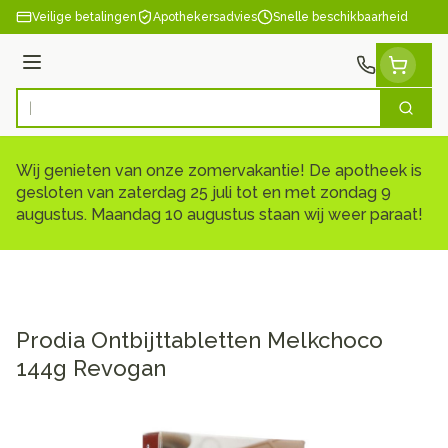
Ga naar de inhoud
Veilige betalingen
Apothekersadvies
Snelle beschikbaarheid
Menu
Zoek
Product, merk, categorie...
Wij genieten van onze zomervakantie! De apotheek is
gesloten van zaterdag 25 juli tot en met zondag 9
augustus. Maandag 10 augustus staan wij weer paraat!
Prodia Ontbijttabletten Melkchoco
144g Revogan