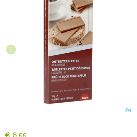
Prodia Ontbijttabletten Mel
€ 6,55