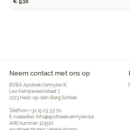
€ 9,16
Neem contact met ons op
BVBA Apoteek Vermylen K.
Leo Kempenaersstraat 7
2223
Heist-op-den-Berg Schriek
Telefoon:
+32 15 23 33 70
E-mailadres:
info@
apotheekvermylen.be
APB nummer:
123501
Apotheek titularis:
Valerie Storms