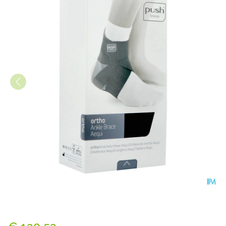
Push Ortho Enkelorthese Aeq