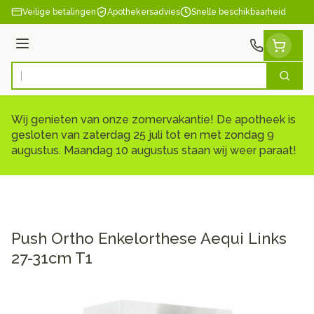
Ga naar de inhoud
Veilige betalingen
Apothekersadvies
Snelle beschikbaarheid
Menu
Zoek
Product, merk, categorie...
Wij genieten van onze zomervakantie! De apotheek is
gesloten van zaterdag 25 juli tot en met zondag 9
augustus. Maandag 10 augustus staan wij weer paraat!
Push Ortho Enkelorthese Aequi Links
27-31cm T1