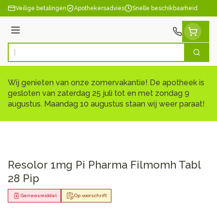
Ga naar de inhoud
Veilige betalingen
Apothekersadvies
Snelle beschikbaarheid
Menu
Zoek
Product, merk, categorie...
Wij genieten van onze zomervakantie! De apotheek is
gesloten van zaterdag 25 juli tot en met zondag 9
augustus. Maandag 10 augustus staan wij weer paraat!
Resolor 1mg Pi Pharma Filmomh Tabl
28 Pip
Geneesmiddel
Op voorschrift