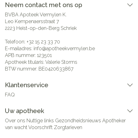
Neem contact met ons op
BVBA Apoteek Vermylen K.
Leo Kempenaersstraat 7
2223
Heist-op-den-Berg Schriek
Telefoon:
+32 15 23 33 70
E-mailadres:
info@
apotheekvermylen.be
APB nummer:
123501
Apotheek titularis:
Valerie Storms
BTW nummer:
BE0420633867
Klantenservice
FAQ
Uw apotheek
Over ons
Nuttige links
Gezondheidsnieuws
Apotheker
van wacht
Voorschrift
Zorgtarieven