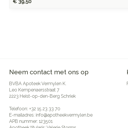
€ 39,50
Neem contact met ons op
BVBA Apoteek Vermylen K.
Leo Kempenaersstraat 7
2223
Heist-op-den-Berg Schriek
Telefoon:
+32 15 23 33 70
E-mailadres:
info@
apotheekvermylen.be
APB nummer:
123501
Apotheek titularis:
Valerie Storms