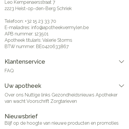
Leo Kempenaersstraat 7
2223
Heist-op-den-Berg Schriek
Telefoon:
+32 15 23 33 70
E-mailadres:
info@
apotheekvermylen.be
APB nummer:
123501
Apotheek titularis:
Valerie Storms
BTW nummer:
BE0420633867
Klantenservice
FAQ
Uw apotheek
Over ons
Nuttige links
Gezondheidsnieuws
Apotheker
van wacht
Voorschrift
Zorgtarieven
Nieuwsbrief
Blijf op de hoogte van nieuwe producten en promoties