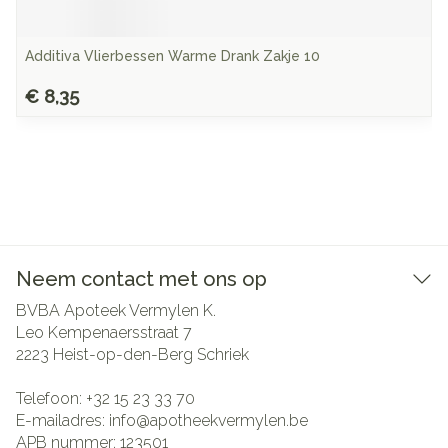
Additiva Vlierbessen Warme Drank Zakje 10
€ 8,35
Neem contact met ons op
BVBA Apoteek Vermylen K.
Leo Kempenaersstraat 7
2223
Heist-op-den-Berg Schriek
Telefoon:
+32 15 23 33 70
E-mailadres:
info@
apotheekvermylen.be
APB nummer:
123501