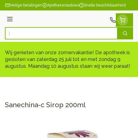
Ga naar de inhoud
Veilige betalingen
Apothekersadvies
Snelle beschikbaarheid
Menu
Zoek
Product, merk, categorie...
Wij genieten van onze zomervakantie! De apotheek is
gesloten van zaterdag 25 juli tot en met zondag 9
augustus. Maandag 10 augustus staan wij weer paraat!
Sanechina-c Sirop 200ml