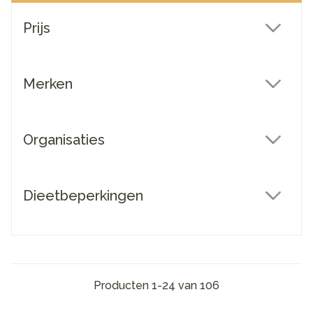
Doorgaan naar productlijst
Prijs
filter
Merken
filter
Organisaties
filter
Dieetbeperkingen
filter
Producten
1
-
24
van
106