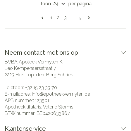
Toon
per pagina
Pagina's
U lees momenteel pagina
Pagina
Pagina
Pagina
1
2
3
...
5
Neem contact met ons op
BVBA Apoteek Vermylen K.
Leo Kempenaersstraat 7
2223
Heist-op-den-Berg Schriek
Telefoon:
+32 15 23 33 70
E-mailadres:
info@
apotheekvermylen.be
APB nummer:
123501
Apotheek titularis:
Valerie Storms
BTW nummer:
BE0420633867
Klantenservice