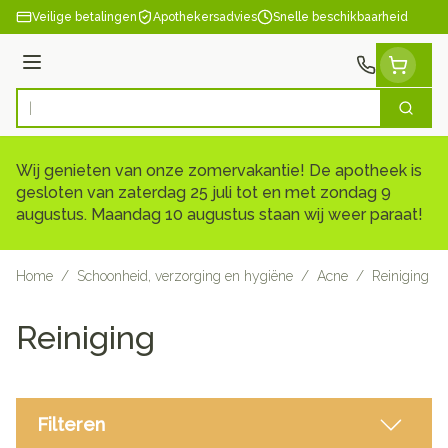
Ga naar de inhoud
Veilige betalingen
Apothekersadvies
Snelle beschikbaarheid
Menu
Zoek
Product, merk, categorie...
Wij genieten van onze zomervakantie! De apotheek is
gesloten van zaterdag 25 juli tot en met zondag 9
augustus. Maandag 10 augustus staan wij weer paraat!
Home
/
Schoonheid, verzorging en hygiëne
/
Acne
/
Reiniging
Reiniging
Filteren