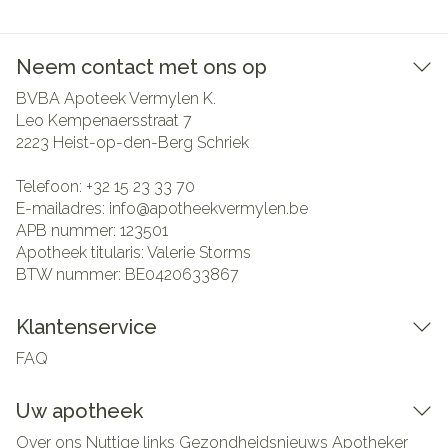
Neem contact met ons op
BVBA Apoteek Vermylen K.
Leo Kempenaersstraat 7
2223
Heist-op-den-Berg Schriek
Telefoon:
+32 15 23 33 70
E-mailadres:
info@
apotheekvermylen.be
APB nummer:
123501
Apotheek titularis:
Valerie Storms
BTW nummer:
BE0420633867
Klantenservice
FAQ
Uw apotheek
Over ons
Nuttige links
Gezondheidsnieuws
Apotheker