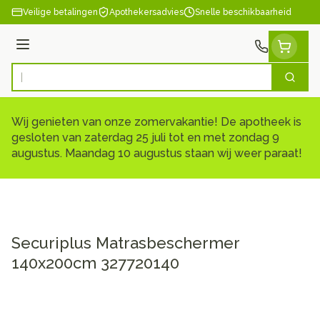
Ga naar de inhoud
Veilige betalingen
Apothekersadvies
Snelle beschikbaarheid
Menu
Zoek
Product, merk, categorie...
Wij genieten van onze zomervakantie! De apotheek is
gesloten van zaterdag 25 juli tot en met zondag 9
augustus. Maandag 10 augustus staan wij weer paraat!
Securiplus Matrasbeschermer
140x200cm 327720140