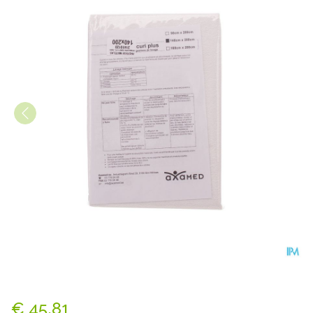
Securiplus Matrasbescherm
€ 45,81