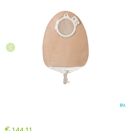
Sensura Click Uro/z Midi 3
€ 144,11