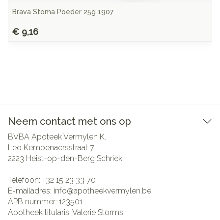
Brava Stoma Poeder 25g 1907
€ 9,16
Neem contact met ons op
BVBA Apoteek Vermylen K.
Leo Kempenaersstraat 7
2223
Heist-op-den-Berg Schriek
Telefoon:
+32 15 23 33 70
E-mailadres:
info@
apotheekvermylen.be
APB nummer:
123501
Apotheek titularis:
Valerie Storms