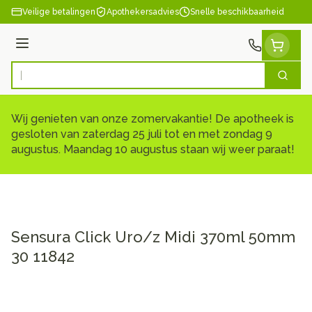
Ga naar de inhoud
Veilige betalingen
Apothekersadvies
Snelle beschikbaarheid
Menu
Zoek
Product, merk, categorie...
Wij genieten van onze zomervakantie! De apotheek is
gesloten van zaterdag 25 juli tot en met zondag 9
augustus. Maandag 10 augustus staan wij weer paraat!
Sensura Click Uro/z Midi 370ml 50mm
30 11842