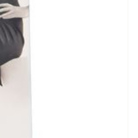
rende
Parfums en
geurproducten
CBD