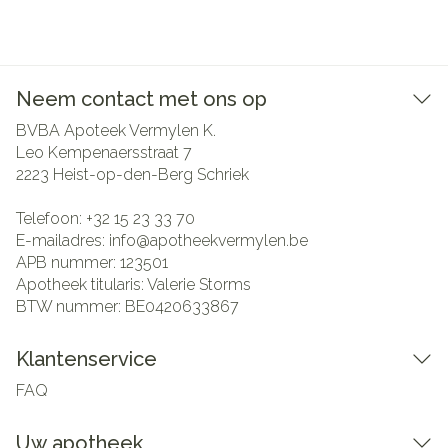
Neem contact met ons op
BVBA Apoteek Vermylen K.
Leo Kempenaersstraat 7
2223
Heist-op-den-Berg Schriek
Telefoon:
+32 15 23 33 70
E-mailadres:
info@
apotheekvermylen.be
APB nummer:
123501
Apotheek titularis:
Valerie Storms
BTW nummer:
BE0420633867
Klantenservice
FAQ
Uw apotheek