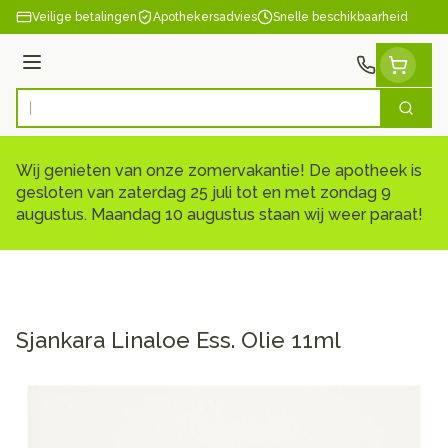
Ga naar de inhoud
Veilige betalingen
Apothekersadvies
Snelle beschikbaarheid
Menu
Zoek
Product, merk, categorie...
Wij genieten van onze zomervakantie! De apotheek is
gesloten van zaterdag 25 juli tot en met zondag 9
augustus. Maandag 10 augustus staan wij weer paraat!
Sjankara Linaloe Ess. Olie 11ml