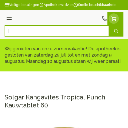
Ga naar de inhoud
Veilige betalingen
Apothekersadvies
Snelle beschikbaarheid
Menu
Zoek
Product, merk, categorie...
Wij genieten van onze zomervakantie! De apotheek is
gesloten van zaterdag 25 juli tot en met zondag 9
augustus. Maandag 10 augustus staan wij weer paraat!
Solgar Kangavites Tropical Punch
Kauwtablet 60