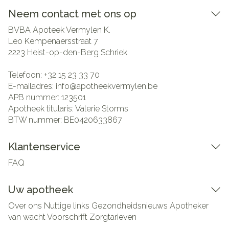
Neem contact met ons op
BVBA Apoteek Vermylen K.
Leo Kempenaersstraat 7
2223
Heist-op-den-Berg Schriek
Telefoon:
+32 15 23 33 70
E-mailadres:
info@
apotheekvermylen.be
APB nummer:
123501
Apotheek titularis:
Valerie Storms
BTW nummer:
BE0420633867
Klantenservice
FAQ
Uw apotheek
Over ons
Nuttige links
Gezondheidsnieuws
Apotheker
van wacht
Voorschrift
Zorgtarieven