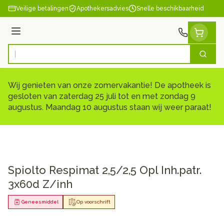
Ga naar de inhoud
Veilige betalingen
Apothekersadvies
Snelle beschikbaarheid
Menu
Zoek
Product, merk, categorie...
Wij genieten van onze zomervakantie! De apotheek is
gesloten van zaterdag 25 juli tot en met zondag 9
augustus. Maandag 10 augustus staan wij weer paraat!
Spiolto Respimat 2,5/2,5 Opl Inh.patr.
3x60d Z/inh
Geneesmiddel
Op voorschrift