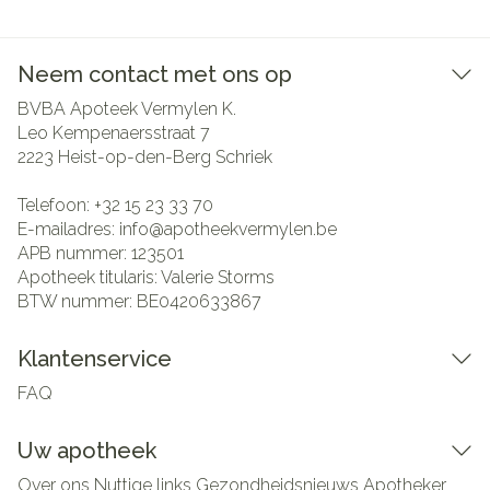
Neem contact met ons op
BVBA Apoteek Vermylen K.
Leo Kempenaersstraat 7
2223
Heist-op-den-Berg Schriek
Telefoon:
+32 15 23 33 70
E-mailadres:
info@
apotheekvermylen.be
APB nummer:
123501
Apotheek titularis:
Valerie Storms
BTW nummer:
BE0420633867
Klantenservice
FAQ
Uw apotheek
Over ons
Nuttige links
Gezondheidsnieuws
Apotheker