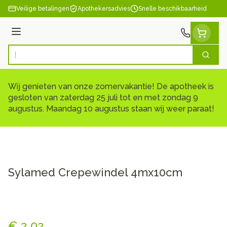
Ga naar de inhoud
Veilige betalingen
Apothekersadvies
Snelle beschikbaarheid
Menu
Zoek
Product, merk, categorie...
Wij genieten van onze zomervakantie! De apotheek is
gesloten van zaterdag 25 juli tot en met zondag 9
augustus. Maandag 10 augustus staan wij weer paraat!
Sylamed Crepewindel 4mx10cm
Sylamed Crepewindel 4mx1
€ 2,02