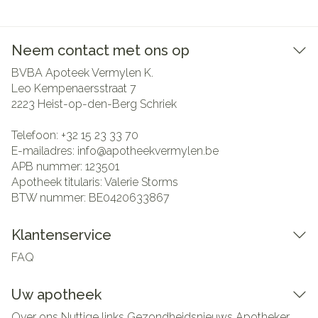
Neem contact met ons op
BVBA Apoteek Vermylen K.
Leo Kempenaersstraat 7
2223
Heist-op-den-Berg Schriek
Telefoon:
+32 15 23 33 70
E-mailadres:
info@
apotheekvermylen.be
APB nummer:
123501
Apotheek titularis:
Valerie Storms
BTW nummer:
BE0420633867
Klantenservice
FAQ
Uw apotheek
Over ons
Nuttige links
Gezondheidsnieuws
Apotheker