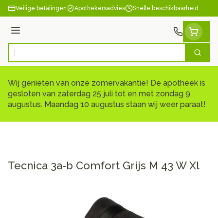
Ga naar de inhoud
Veilige betalingen
Apothekersadvies
Snelle beschikbaarheid
Menu
Zoek
Product, merk, categorie...
Wij genieten van onze zomervakantie! De apotheek is
gesloten van zaterdag 25 juli tot en met zondag 9
augustus. Maandag 10 augustus staan wij weer paraat!
Tecnica 3a-b Comfort Grijs M 43 W Xl