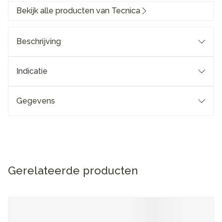
Bekijk alle producten van Tecnica
Beschrijving
Indicatie
Gegevens
Gerelateerde producten
Navigeren door de elementen van de carrousel is mogelijk me
Druk om carrousel over te slaan
Druk op om naar carrouselnavigatie te gaan