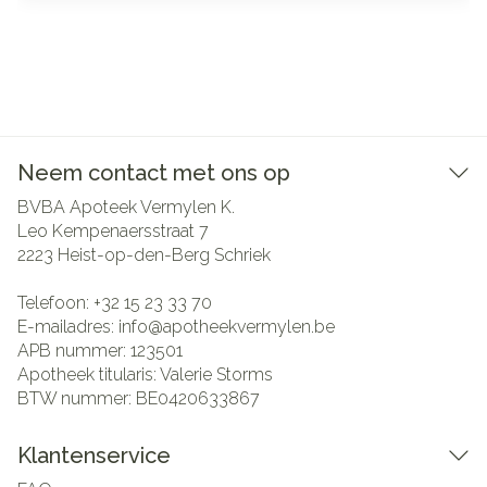
Neem contact met ons op
BVBA Apoteek Vermylen K.
Leo Kempenaersstraat 7
2223
Heist-op-den-Berg Schriek
Telefoon:
+32 15 23 33 70
E-mailadres:
info@
apotheekvermylen.be
APB nummer:
123501
Apotheek titularis:
Valerie Storms
BTW nummer:
BE0420633867
Klantenservice