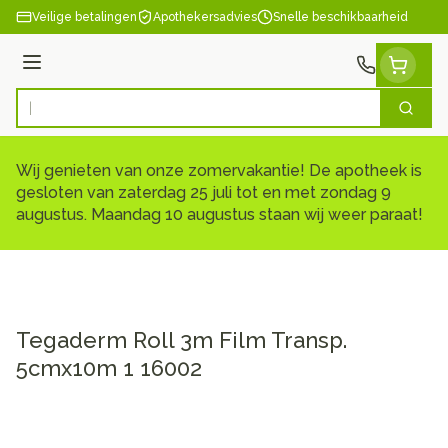
Ga naar de inhoud
Veilige betalingen
Apothekersadvies
Snelle beschikbaarheid
Menu
Zoek
Product, merk, categorie...
Wij genieten van onze zomervakantie! De apotheek is
gesloten van zaterdag 25 juli tot en met zondag 9
augustus. Maandag 10 augustus staan wij weer paraat!
Tegaderm Roll 3m Film Transp.
5cmx10m 1 16002