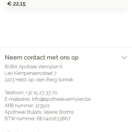
€ 22,15
Neem contact met ons op
BVBA Apoteek Vermylen K.
Leo Kempenaersstraat 7
2223
Heist-op-den-Berg Schriek
Telefoon:
+32 15 23 33 70
E-mailadres:
info@
apotheekvermylen.be
APB nummer:
123501
Apotheek titularis:
Valerie Storms
BTW nummer:
BE0420633867