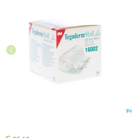
Tegaderm Roll 3m Film Tran