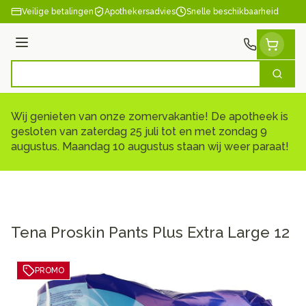
Ga naar de inhoud
Veilige betalingen
Apothekersadvies
Snelle beschikbaarheid
Menu
Zoek
Product, merk, categorie...
Wij genieten van onze zomervakantie! De apotheek is
gesloten van zaterdag 25 juli tot en met zondag 9
augustus. Maandag 10 augustus staan wij weer paraat!
Tena Proskin Pants Plus Extra Large 12
PROMO