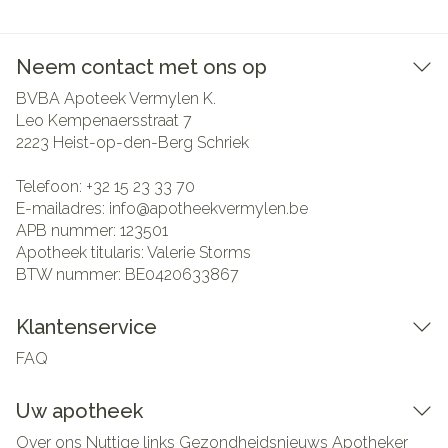
Neem contact met ons op
BVBA Apoteek Vermylen K.
Leo Kempenaersstraat 7
2223
Heist-op-den-Berg Schriek
Telefoon:
+32 15 23 33 70
E-mailadres:
info@
apotheekvermylen.be
APB nummer:
123501
Apotheek titularis:
Valerie Storms
BTW nummer:
BE0420633867
Klantenservice
FAQ
Uw apotheek
Over ons
Nuttige links
Gezondheidsnieuws
Apotheker