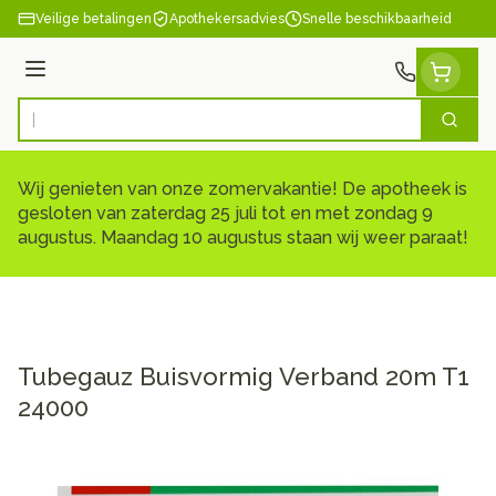
Ga naar de inhoud
Veilige betalingen
Apothekersadvies
Snelle beschikbaarheid
Menu
Zoek
Product, merk, categorie...
Wij genieten van onze zomervakantie! De apotheek is
gesloten van zaterdag 25 juli tot en met zondag 9
augustus. Maandag 10 augustus staan wij weer paraat!
Tubegauz Buisvormig Verband 20m T1
24000