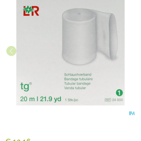
Tubegauz Buisvormig Verba