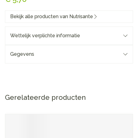
Bekijk alle producten van Nutrisante
Wettelijk verplichte informatie
Gegevens
Gerelateerde producten
Navigeren door de elementen van de carrousel is mogelijk me
Druk om carrousel over te slaan
Druk op om naar carrouselnavigatie te gaan