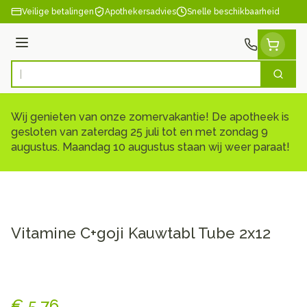
Ga naar de inhoud
Veilige betalingen
Apothekersadvies
Snelle beschikbaarheid
Menu
Zoek
Product, merk, categorie...
Wij genieten van onze zomervakantie! De apotheek is
gesloten van zaterdag 25 juli tot en met zondag 9
augustus. Maandag 10 augustus staan wij weer paraat!
Vitamine C+goji Kauwtabl Tube 2x12
Vitamine C+goji Kauwtabl Tu
€ 5,76