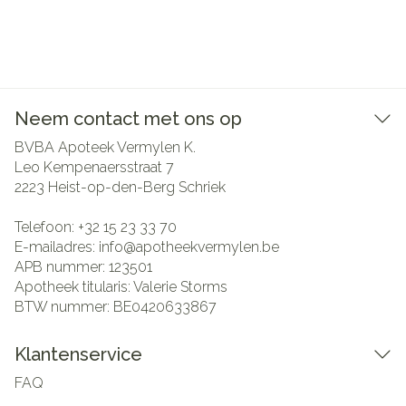
Neem contact met ons op
BVBA Apoteek Vermylen K.
Leo Kempenaersstraat 7
2223
Heist-op-den-Berg Schriek
Telefoon:
+32 15 23 33 70
E-mailadres:
info@
apotheekvermylen.be
APB nummer:
123501
Apotheek titularis:
Valerie Storms
BTW nummer:
BE0420633867
Klantenservice
FAQ