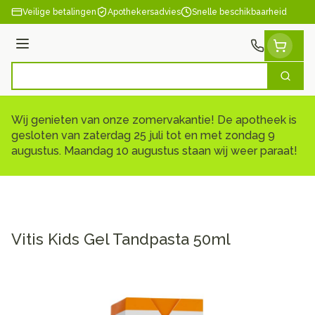
Ga naar de inhoud
Veilige betalingen
Apothekersadvies
Snelle beschikbaarheid
Menu
Zoek
Product, merk, categorie...
Wij genieten van onze zomervakantie! De apotheek is
gesloten van zaterdag 25 juli tot en met zondag 9
augustus. Maandag 10 augustus staan wij weer paraat!
Vitis Kids Gel Tandpasta 50ml