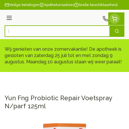
Ga naar de inhoud
Veilige betalingen
Apothekersadvies
Snelle beschikbaarheid
Menu
Zoek
Product, merk, categorie...
Wij genieten van onze zomervakantie! De apotheek is
gesloten van zaterdag 25 juli tot en met zondag 9
augustus. Maandag 10 augustus staan wij weer paraat!
Yun Fng Probiotic Repair Voetspray
N/parf 125ml