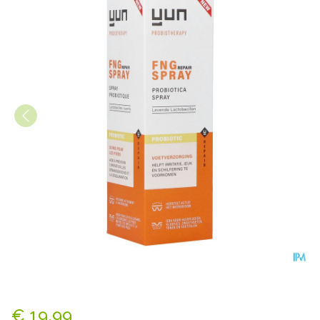
Yun Fng Probiotic Repair Vo
€ 19,99