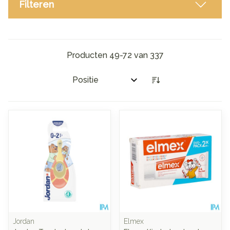
Filteren
Producten
49
-
72
van
337
Sorteer op:
Jordan
Elmex