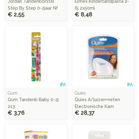
Jordan Tandenborstel
Elmex Kindertandpasta 2-
Step By Step 0-2jaar Nf
6j 2x50ml
€ 2,55
€ 8,48
Gum
Quies
Gum Tandenb Baby 0-2j
Quies A/luizen+neten
213
Electronische Kam
€ 3,76
€ 28,37