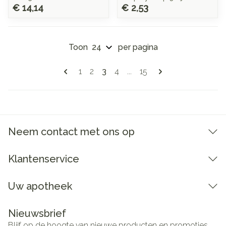
€ 14,14
€ 2,53
Toon
per pagina
Pagina's
U lees momenteel pagina
Pagina
Pagina
Pagina
Pagina
1
2
3
4
...
15
Neem contact met ons op
Klantenservice
Uw apotheek
Nieuwsbrief
Blijf op de hoogte van nieuwe producten en promoties