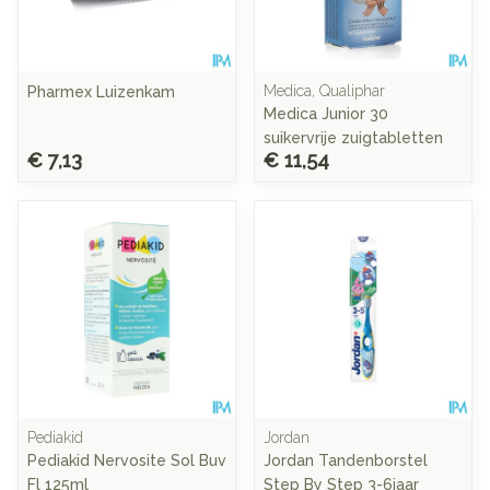
Medica, Qualiphar
Pharmex Luizenkam
Medica Junior 30
suikervrije zuigtabletten
€ 7,13
€ 11,54
Pediakid
Jordan
Pediakid Nervosite Sol Buv
Jordan Tandenborstel
Fl 125ml
Step By Step 3-6jaar