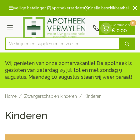
Dia 2 van 2
Ga naar de inhoud
Veilige betalingen
Apothekersadvies
Snelle beschikbaarheid
0
0 artikelen
Menu
€ 0,00
Medicijnen en supplem
Zoek
Product, merk, categorie...
Wij genieten van onze zomervakantie! De apotheek is
gesloten van zaterdag 25 juli tot en met zondag 9
augustus. Maandag 10 augustus staan wij weer paraat!
Home
/
Zwangerschap en kinderen
/
Kinderen
Kinderen