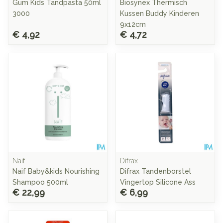
Gum Kids Tandpasta 50ml
Biosynex Thermisch
3000
Kussen Buddy Kinderen
9x12cm
€ 4,92
€ 4,72
Naif
Difrax
Naif Baby&kids Nourishing
Difrax Tandenborstel
Shampoo 500ml
Vingertop Silicone Ass
€ 22,99
€ 6,99