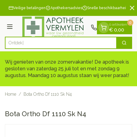
Dia 2 van 2
Ga naar de inhoud
Veilige betalingen
Apothekersadvies
Snelle beschikbaarheid
0
0 artikelen
Menu
€ 0,00
Zoek
Product, merk, categorie...
Wij genieten van onze zomervakantie! De apotheek is
gesloten van zaterdag 25 juli tot en met zondag 9
augustus. Maandag 10 augustus staan wij weer paraat!
Home
/
Bota Ortho Df 1110 Sk N4
Bota Ortho Df 1110 Sk N4