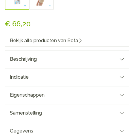
Bota Ortho Df 1110 Sk N4
€ 66,20
Bekijk alle producten van Bota
Beschrijving
Indicatie
Eigenschappen
Knieverband in ademend, hoog elastisch 3D gebreid
materiaal
Samenstelling
Geïntegreerde laterale verstevigingen (twee spiraal
baleinen)
Gegevens