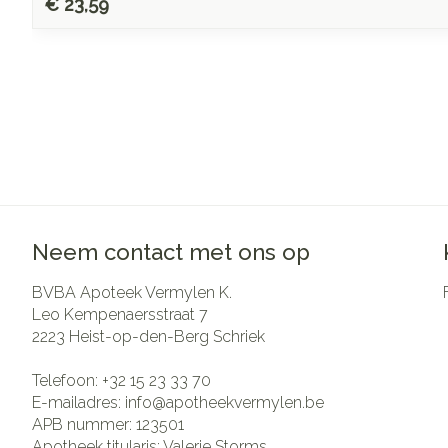
€ 23,59
Neem contact met ons op
BVBA Apoteek Vermylen K.
Leo Kempenaersstraat 7
2223
Heist-op-den-Berg Schriek
Telefoon:
+32 15 23 33 70
E-mailadres:
info@
apotheekvermylen.be
APB nummer:
123501
Apotheek titularis:
Valerie Storms