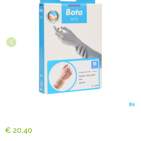
Bota Pols Elast Xtra 2xvelcro
€ 20,40