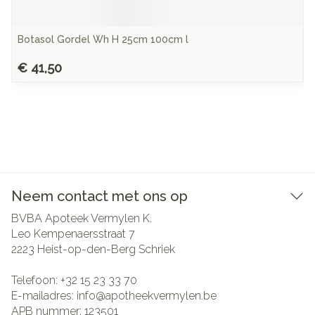
Botasol Gordel Wh H 25cm 100cm l
€ 41,50
Neem contact met ons op
BVBA Apoteek Vermylen K.
Leo Kempenaersstraat 7
2223
Heist-op-den-Berg Schriek
Telefoon:
+32 15 23 33 70
E-mailadres:
info@
apotheekvermylen.be
APB nummer:
123501