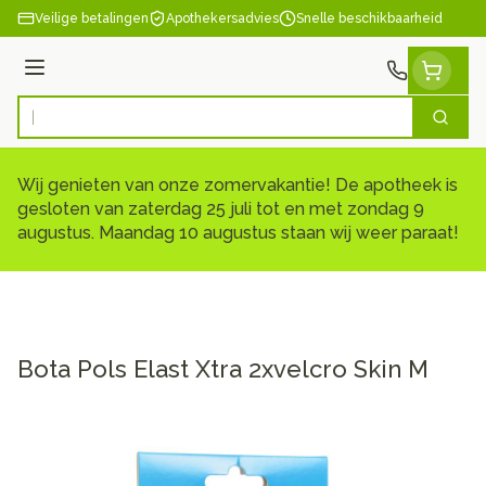
Ga naar de inhoud
Veilige betalingen
Apothekersadvies
Snelle beschikbaarheid
Menu
Zoek
Product, merk, categorie...
Wij genieten van onze zomervakantie! De apotheek is
gesloten van zaterdag 25 juli tot en met zondag 9
augustus. Maandag 10 augustus staan wij weer paraat!
Bota Pols Elast Xtra 2xvelcro Skin M