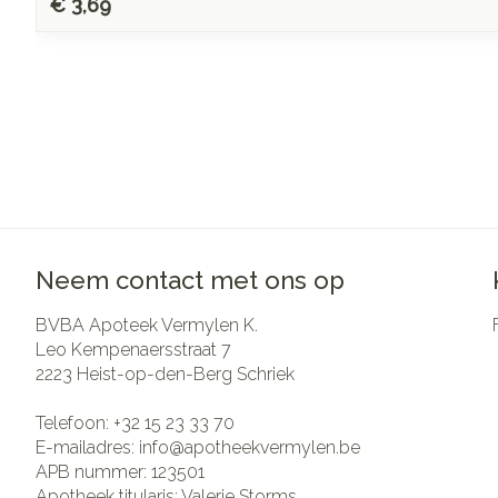
€ 3,69
Neem contact met ons op
BVBA Apoteek Vermylen K.
Leo Kempenaersstraat 7
2223
Heist-op-den-Berg Schriek
Telefoon:
+32 15 23 33 70
E-mailadres:
info@
apotheekvermylen.be
APB nummer:
123501
Apotheek titularis:
Valerie Storms