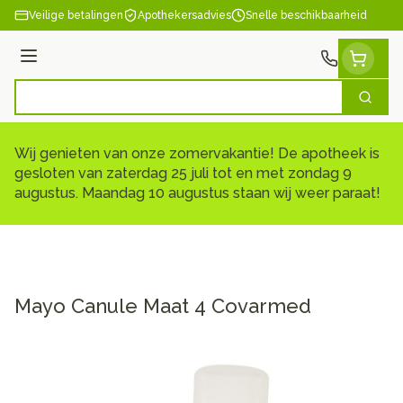
Ga naar de inhoud
Veilige betalingen
Apothekersadvies
Snelle beschikbaarheid
Menu
Zoek
Product, merk, categorie...
Wij genieten van onze zomervakantie! De apotheek is
gesloten van zaterdag 25 juli tot en met zondag 9
augustus. Maandag 10 augustus staan wij weer paraat!
Mayo Canule Maat 4 Covarmed