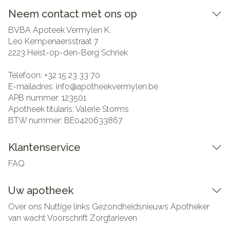
Neem contact met ons op
BVBA Apoteek Vermylen K.
Leo Kempenaersstraat 7
2223
Heist-op-den-Berg Schriek
Telefoon:
+32 15 23 33 70
E-mailadres:
info@
apotheekvermylen.be
APB nummer:
123501
Apotheek titularis:
Valerie Storms
BTW nummer:
BE0420633867
Klantenservice
FAQ
Uw apotheek
Over ons
Nuttige links
Gezondheidsnieuws
Apotheker
van wacht
Voorschrift
Zorgtarieven