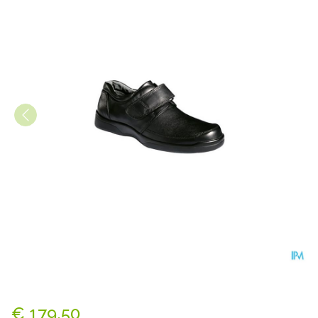
Podartis Botero Schoen Man 
€ 179,50