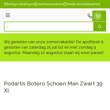
Ga naar de inhoud
Veilige betalingen
Apothekersadvies
Snelle beschikbaarheid
Menu
Zoek
Product, merk, categorie...
Wij genieten van onze zomervakantie! De apotheek is
gesloten van zaterdag 25 juli tot en met zondag 9
augustus. Maandag 10 augustus staan wij weer paraat!
Podartis Botero Schoen Man Zwart 39
Xl