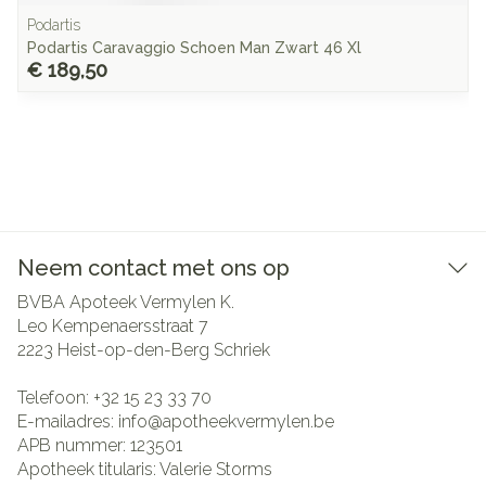
Podartis
Podartis Caravaggio Schoen Man Zwart 46 Xl
€ 189,50
Neem contact met ons op
BVBA Apoteek Vermylen K.
Leo Kempenaersstraat 7
2223
Heist-op-den-Berg Schriek
Telefoon:
+32 15 23 33 70
E-mailadres:
info@
apotheekvermylen.be
APB nummer:
123501
Apotheek titularis:
Valerie Storms