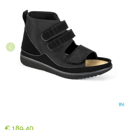
Podartis Rehadiab Schoen Z
€ 189,40