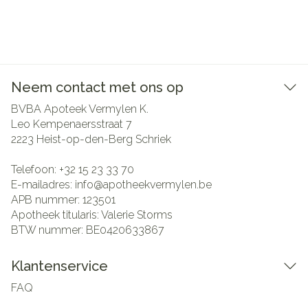
Neem contact met ons op
BVBA Apoteek Vermylen K.
Leo Kempenaersstraat 7
2223
Heist-op-den-Berg Schriek
Telefoon:
+32 15 23 33 70
E-mailadres:
info@
apotheekvermylen.be
APB nummer:
123501
Apotheek titularis:
Valerie Storms
BTW nummer:
BE0420633867
Klantenservice
FAQ