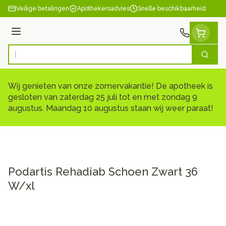
Ga naar de inhoud
Veilige betalingen
Apothekersadvies
Snelle beschikbaarheid
Menu
Zoek
Product, merk, categorie...
Wij genieten van onze zomervakantie! De apotheek is
gesloten van zaterdag 25 juli tot en met zondag 9
augustus. Maandag 10 augustus staan wij weer paraat!
Podartis Rehadiab Schoen Zwart 36
W/xl